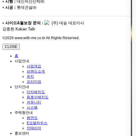
•
시행 :
대신자산신탁㈜
•
시공 :
롯데건설㈜
•
사이드&월보장 문의 :
(주) 대숲 대표이사
강종현 Kakao Talk
©2026 www.with-me.co.kr All Rights Reserved.
CLOSE
홈
사업안내
사업개요
브랜드소개
위치
프리미엄
단지안내
단지배치도
동호수배치도
커뮤니티
시스템
주택형안내
평면도
E모델하우스
인테리어
홍보센터