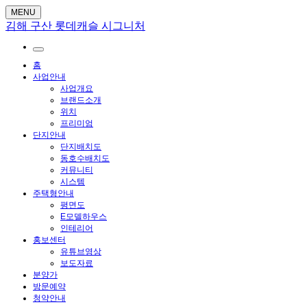
MENU
김해 구산 롯데캐슬 시그니처
홈
사업안내
사업개요
브랜드소개
위치
프리미엄
단지안내
단지배치도
동호수배치도
커뮤니티
시스템
주택형안내
평면도
E모델하우스
인테리어
홍보센터
유튜브영상
보도자료
분양가
방문예약
청약안내