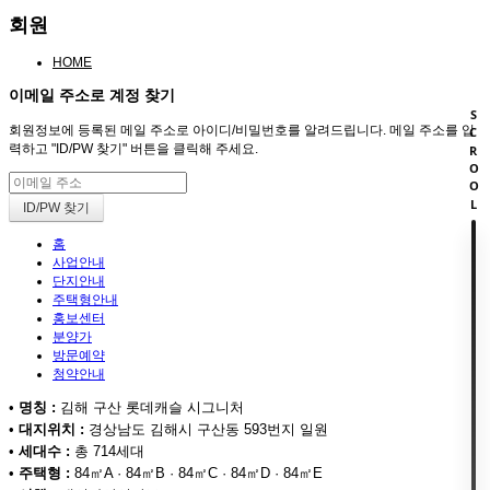
회원
HOME
이메일 주소로 계정 찾기
SCROOL
회원정보에 등록된 메일 주소로 아이디/비밀번호를 알려드립니다. 메일 주소를 입
력하고 "ID/PW 찾기" 버튼을 클릭해 주세요.
홈
사업안내
단지안내
주택형안내
홍보센터
분양가
방문예약
청약안내
•
명칭 :
김해 구산 롯데캐슬 시그니처
•
대지위치 :
경상남도 김해시 구산동 593번지 일원
•
세대수 :
총 714세대
•
주택형 :
84㎡A · 84㎡B · 84㎡C · 84㎡D · 84㎡E