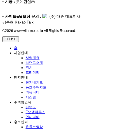
•
시공 :
롯데건설㈜
•
사이드&월보장 문의 :
(주) 대숲 대표이사
강종현 Kakao Talk
©2026 www.with-me.co.kr All Rights Reserved.
CLOSE
홈
사업안내
사업개요
브랜드소개
위치
프리미엄
단지안내
단지배치도
동호수배치도
커뮤니티
시스템
주택형안내
평면도
E모델하우스
인테리어
홍보센터
유튜브영상