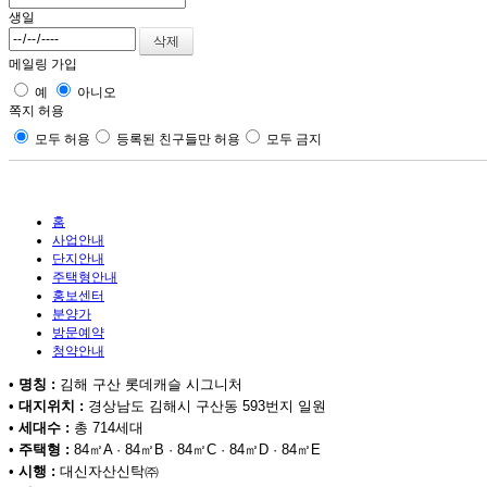
생일
메일링 가입
예
아니오
쪽지 허용
모두 허용
등록된 친구들만 허용
모두 금지
홈
사업안내
단지안내
주택형안내
홍보센터
분양가
방문예약
청약안내
•
명칭 :
김해 구산 롯데캐슬 시그니처
•
대지위치 :
경상남도 김해시 구산동 593번지 일원
•
세대수 :
총 714세대
•
주택형 :
84㎡A · 84㎡B · 84㎡C · 84㎡D · 84㎡E
•
시행 :
대신자산신탁㈜