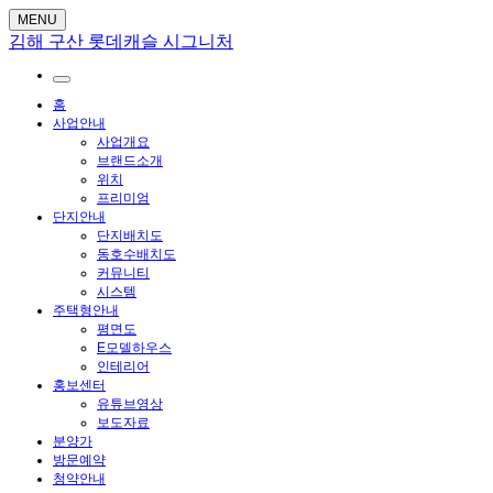
MENU
김해 구산 롯데캐슬 시그니처
홈
사업안내
사업개요
브랜드소개
위치
프리미엄
단지안내
단지배치도
동호수배치도
커뮤니티
시스템
주택형안내
평면도
E모델하우스
인테리어
홍보센터
유튜브영상
보도자료
분양가
방문예약
청약안내