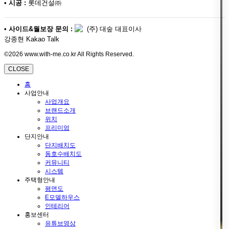
•
시공 :
롯데건설㈜
•
사이드&월보장 문의 :
(주) 대숲 대표이사
강종현 Kakao Talk
©2026 www.with-me.co.kr All Rights Reserved.
CLOSE
홈
사업안내
사업개요
브랜드소개
위치
프리미엄
단지안내
단지배치도
동호수배치도
커뮤니티
시스템
주택형안내
평면도
E모델하우스
인테리어
홍보센터
유튜브영상