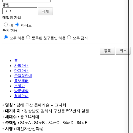
생일
메일링 가입
예
아니오
쪽지 허용
모두 허용
등록된 친구들만 허용
모두 금지
취소
홈
사업안내
단지안내
주택형안내
홍보센터
분양가
방문예약
청약안내
•
명칭 :
김해 구산 롯데캐슬 시그니처
•
대지위치 :
경상남도 김해시 구산동 593번지 일원
•
세대수 :
총 714세대
•
주택형 :
84㎡A · 84㎡B · 84㎡C · 84㎡D · 84㎡E
•
시행 :
대신자산신탁㈜