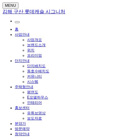
MENU
김해 구산 롯데캐슬 시그니처
홈
사업안내
사업개요
브랜드소개
위치
프리미엄
단지안내
단지배치도
동호수배치도
커뮤니티
시스템
주택형안내
평면도
E모델하우스
인테리어
홍보센터
유튜브영상
보도자료
분양가
방문예약
청약안내