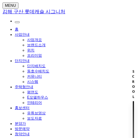
MENU
김해 구산 롯데캐슬 시그니처
홈
사업안내
사업개요
브랜드소개
위치
프리미엄
단지안내
단지배치도
동호수배치도
SCROOL
커뮤니티
시스템
주택형안내
평면도
E모델하우스
인테리어
홍보센터
유튜브영상
보도자료
분양가
방문예약
청약안내