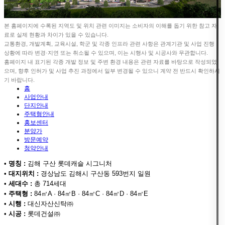
본 홈페이지에 수록된 지역도 및 위치 관련 이미지는 소비자의 이해를 돕기 위한 참고 자
료로 실제 현황과 차이가 있을 수 있습니다.
교통환경, 개발계획, 교육시설, 학군 및 각종 인프라 관련 사항은 관계기관 및 사업 진행
상황에 따라 변경·지연 또는 취소될 수 있으며, 이는 시행사 및 시공사와 무관합니다.
홈페이지 내 표기된 각종 개발 정보 및 주변 환경 내용은 관련 자료를 바탕으로 작성되었
으며, 향후 인허가 및 사업 추진 과정에서 일부 변경될 수 있으니 계약 전 반드시 확인하시
기 바랍니다.
홈
사업안내
단지안내
주택형안내
홍보센터
분양가
방문예약
청약안내
•
명칭 :
김해 구산 롯데캐슬 시그니처
•
대지위치 :
경상남도 김해시 구산동 593번지 일원
•
세대수 :
총 714세대
•
주택형 :
84㎡A · 84㎡B · 84㎡C · 84㎡D · 84㎡E
•
시행 :
대신자산신탁㈜
•
시공 :
롯데건설㈜