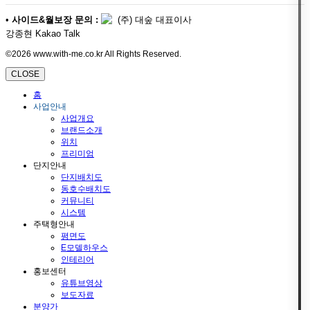
•
사이드&월보장 문의 :
(주) 대숲 대표이사
강종현 Kakao Talk
©2026 www.with-me.co.kr All Rights Reserved.
CLOSE
홈
사업안내
사업개요
브랜드소개
위치
프리미엄
단지안내
단지배치도
동호수배치도
커뮤니티
시스템
주택형안내
평면도
E모델하우스
인테리어
홍보센터
유튜브영상
보도자료
분양가