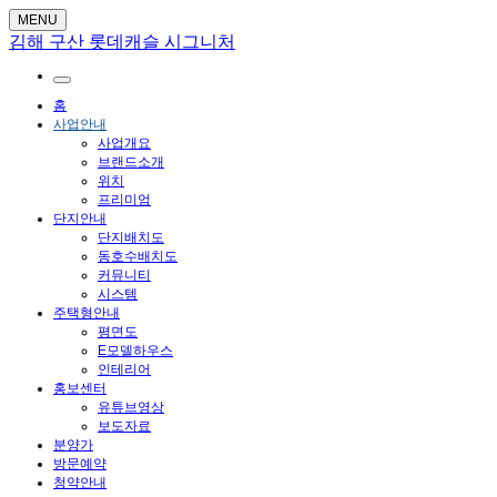
MENU
김해 구산 롯데캐슬 시그니처
홈
사업안내
사업개요
브랜드소개
위치
프리미엄
단지안내
단지배치도
동호수배치도
커뮤니티
시스템
주택형안내
평면도
E모델하우스
인테리어
홍보센터
유튜브영상
보도자료
분양가
방문예약
청약안내