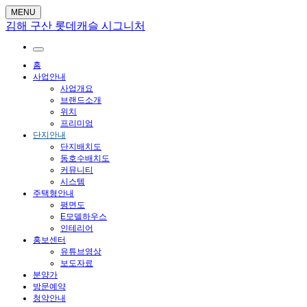
MENU
김해 구산 롯데캐슬 시그니처
홈
사업안내
사업개요
브랜드소개
위치
프리미엄
단지안내
단지배치도
동호수배치도
커뮤니티
시스템
주택형안내
평면도
E모델하우스
인테리어
홍보센터
유튜브영상
보도자료
분양가
방문예약
청약안내