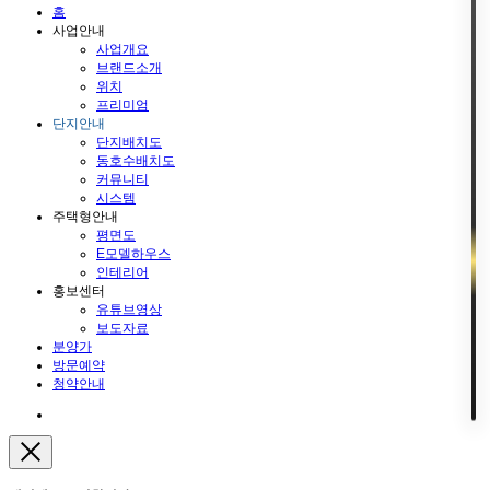
홈
사업안내
사업개요
브랜드소개
위치
프리미엄
단지안내
단지배치도
동호수배치도
커뮤니티
시스템
주택형안내
평면도
E모델하우스
인테리어
홍보센터
유튜브영상
보도자료
분양가
방문예약
청약안내