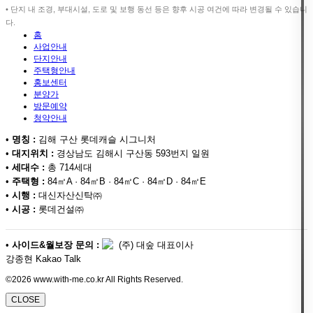
• 단지 내 조경, 부대시설, 도로 및 보행 동선 등은 향후 시공 여건에 따라 변경될 수 있습니
다.
홈
사업안내
단지안내
주택형안내
홍보센터
분양가
방문예약
청약안내
•
명칭 :
김해 구산 롯데캐슬 시그니처
•
대지위치 :
경상남도 김해시 구산동 593번지 일원
•
세대수 :
총 714세대
•
주택형 :
84㎡A · 84㎡B · 84㎡C · 84㎡D · 84㎡E
•
시행 :
대신자산신탁㈜
•
시공 :
롯데건설㈜
•
사이드&월보장 문의 :
(주) 대숲 대표이사
강종현 Kakao Talk
©2026 www.with-me.co.kr All Rights Reserved.
CLOSE